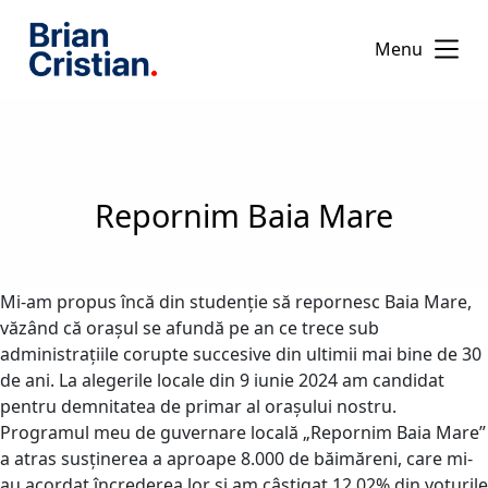
S
Menu
k
i
p
t
o
c
Repornim Baia Mare
o
n
t
e
Mi-am propus încă din studenție să repornesc Baia Mare,
n
văzând că orașul se afundă pe an ce trece sub
t
administrațiile corupte succesive din ultimii mai bine de 30
de ani. La alegerile locale din 9 iunie 2024 am candidat
pentru demnitatea de primar al orașului nostru.
Programul meu de guvernare locală „Repornim Baia Mare”
a atras susținerea a aproape 8.000 de băimăreni, care mi-
au acordat încrederea lor și am câștigat 12,02% din voturile